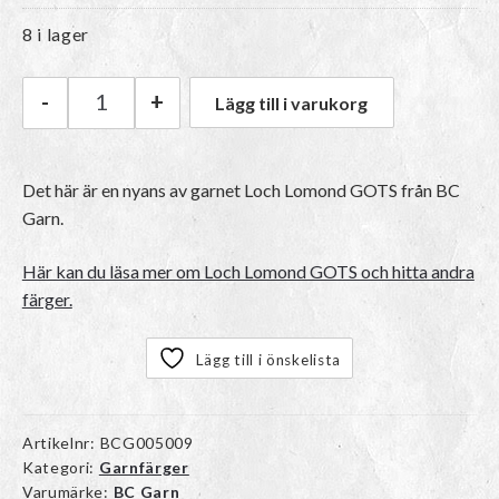
8 i lager
-
+
Lägg till i varukorg
BC Garn Loch Lomond GOTS | 02 Petrol mängd
Det här är en nyans av garnet Loch Lomond GOTS från BC
Garn.
Här kan du läsa mer om Loch Lomond GOTS och hitta andra
färger.
Lägg till i önskelista
Artikelnr:
BCG005009
Kategori:
Garnfärger
Varumärke:
BC Garn