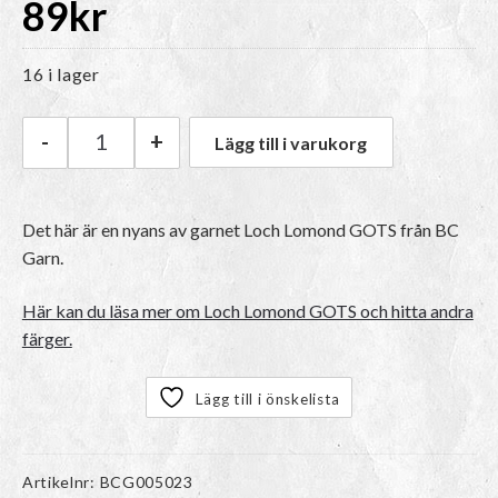
89
kr
16 i lager
-
+
Lägg till i varukorg
BC Garn Loch Lomond GOTS | 12 Pine Tree mä
Det här är en nyans av garnet Loch Lomond GOTS från BC
Garn.
Här kan du läsa mer om Loch Lomond GOTS och hitta andra
färger.
Lägg till i önskelista
Artikelnr:
BCG005023