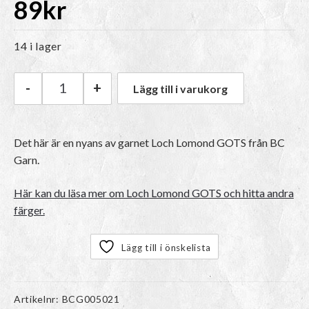
89
kr
14 i lager
-
+
Lägg till i varukorg
BC Garn Loch Lomond GOTS | 20 Bordeaux mä
Det här är en nyans av garnet Loch Lomond GOTS från BC
Garn.
Här kan du läsa mer om Loch Lomond GOTS och hitta andra
färger.
Lägg till i önskelista
Artikelnr:
BCG005021