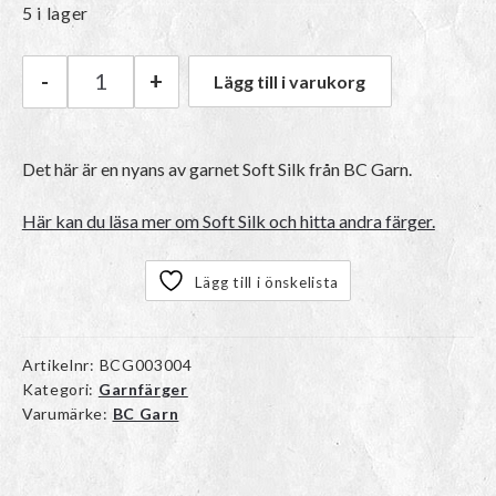
5 i lager
-
+
Lägg till i varukorg
BC Garn Soft Silk | 010 Freesia mängd
Det här är en nyans av garnet Soft Silk från BC Garn.
Här kan du läsa mer om Soft Silk och hitta andra färger.
Lägg till i önskelista
Artikelnr:
BCG003004
Kategori:
Garnfärger
Varumärke:
BC Garn