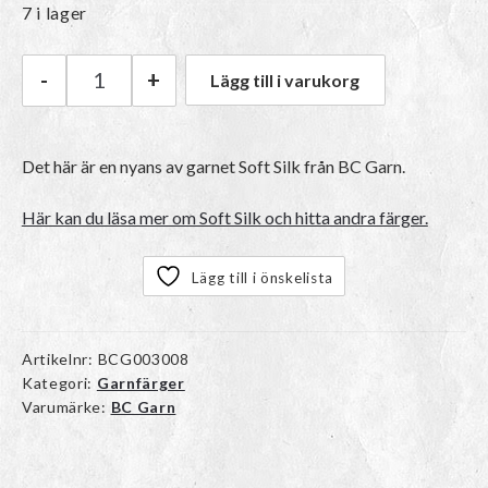
7 i lager
-
+
Lägg till i varukorg
BC Garn Soft Silk | 015 Eucalyptus mängd
Det här är en nyans av garnet Soft Silk från BC Garn.
Här kan du läsa mer om Soft Silk och hitta andra färger.
Lägg till i önskelista
Artikelnr:
BCG003008
Kategori:
Garnfärger
Varumärke:
BC Garn