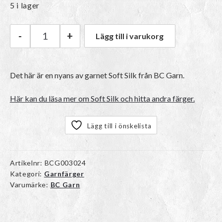
5 i lager
-
+
Lägg till i varukorg
BC Garn Soft Silk | 022 Pastel Green mängd
Det här är en nyans av garnet Soft Silk från BC Garn.
Här kan du läsa mer om Soft Silk och hitta andra färger.
Lägg till i önskelista
Artikelnr:
BCG003024
Kategori:
Garnfärger
Varumärke:
BC Garn