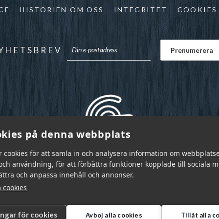
CE
HISTORIEN OM OSS
INTEGRITET
COOKIES
YHETSBREV
kies på denna webbplats
r cookies för att samla in och analysera information om webbplats
ch användning, för att förbättra funktioner kopplade till sociala 
bättra och anpassa innehåll och annonser.
 cookies
ingar för cookies
Avböj alla cookies
Tillåt alla 
r Sverige AB © 2026
|
info@garnr.se
|
031 - 92 