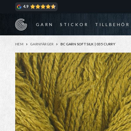
Hoppa
Hoppa
4.9
till
till
navigering
innehåll
GARN
STICKOR
TILLBEHÖR
HEM
GARNFÄRGER
BC GARN SOFT SILK | 035 CURRY