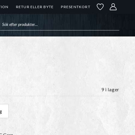
TION
RETUR ELLER BYTE
PRESENTKORT
uktsökning
9 i lager
g
mängd
BC Garn.