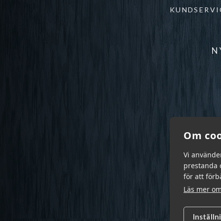
KUNDSERVI
N
Om coo
Vi använde
prestanda o
för att för
Läs mer om
Inställn
Garn