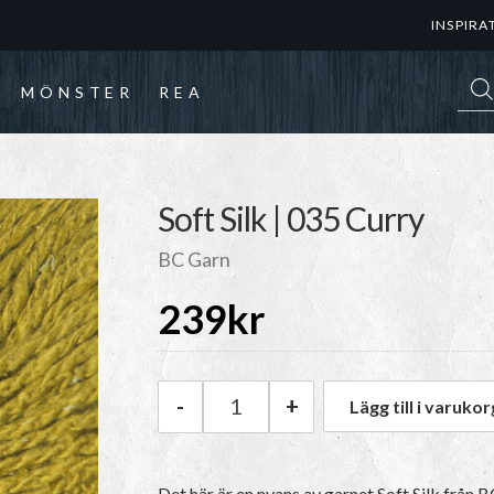
INSPIRA
Prod
MÖNSTER
REA
Soft Silk | 035 Curry
BC Garn
239
kr
-
+
Lägg till i varukor
BC Garn Soft Silk | 035 Curry 
Det här är en nyans av garnet Soft Silk från 