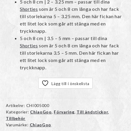
5 och 8 cm | 2 – 3.25 mm – passar till dina
Shorties
som är 5 och 8 cm långa och har fack
till storlekarna 5 – 3.25 mm. Den här fickan har
ett litet lock som går att stänga med en
tryckknapp.
5 och 8 cm | 3.5 – 5 mm – passar till dina
Shorties
som är 5 och 8 cm långa och har fack
till storlekarna 3.5 – 5 mm. Den här fickan har
ett litet lock som går att stänga med en
tryckknapp.
Lägg till i önskelista
Artikelnr:
CHI005000
Kategorier:
ChiaoGoo
,
Förvaring
,
Till ändstickor
,
Tillbehör
Varumärke:
ChiaoGoo