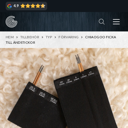
Hoppa
Hoppa
4.9
till
till
navigering
innehåll
ndera
rmeny
ndera
HEM
TILLBEHÖR
TYP
FÖRVARING
CHIAOGOO FICKA
rmeny
TILL ÄNDSTICKOR
ndera
rmeny
ndera
rmeny