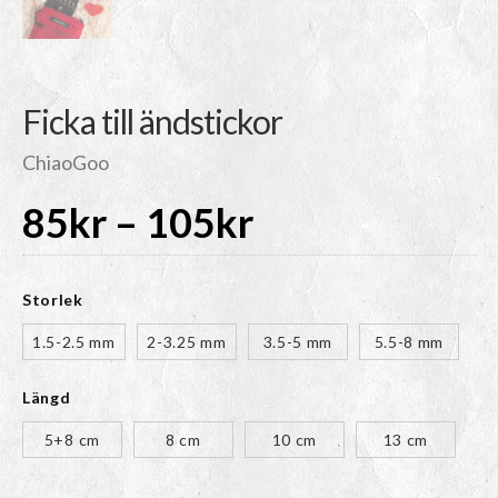
Ficka till ändstickor
ChiaoGoo
Prisintervall:
85
kr
–
105
kr
85kr
Storlek
till
1.5-2.5 mm
2-3.25 mm
3.5-5 mm
5.5-8 mm
Längd
105kr
5+8 cm
8 cm
10 cm
13 cm