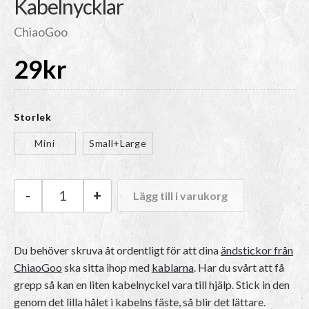
Kabelnycklar
ChiaoGoo
29
kr
Storlek
Mini
Small+Large
-
+
Lägg till i varukorg
ChiaoGoo Kabelnycklar mängd
Du behöver skruva åt ordentligt för att dina
ändstickor från
ChiaoGoo
ska sitta ihop med
kablarna
. Har du svårt att få
grepp så kan en liten kabelnyckel vara till hjälp. Stick in den
genom det lilla hålet i kabelns fäste, så blir det lättare.