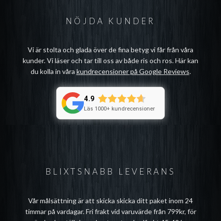
NÖJDA KUNDER
Vi är stolta och glada över de fina betyg vi får från våra
kunder. Vi läser och tar till oss av både ris och ros. Här kan
du kolla in våra
kundrecensioner på Google Reviews
.
4.9
Läs 1000+ kundrecensioner
BLIXTSNABB LEVERANS
Vår målsättning är att skicka skicka ditt paket inom 24
timmar på vardagar. Fri frakt vid varuvärde från 799kr, för