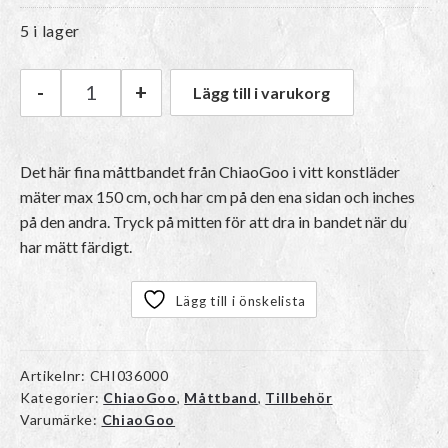
5 i lager
-
+
Lägg till i varukorg
ChiaoGoo Måttband mängd
Det här fina måttbandet från ChiaoGoo i vitt konstläder
mäter max 150 cm, och har cm på den ena sidan och inches
på den andra. Tryck på mitten för att dra in bandet när du
har mätt färdigt.
Lägg till i önskelista
Artikelnr:
CHI036000
Kategorier:
ChiaoGoo
,
Måttband
,
Tillbehör
Varumärke:
ChiaoGoo