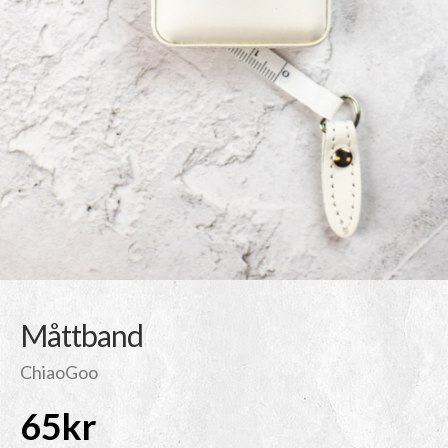
Måttband
ChiaoGoo
65
kr