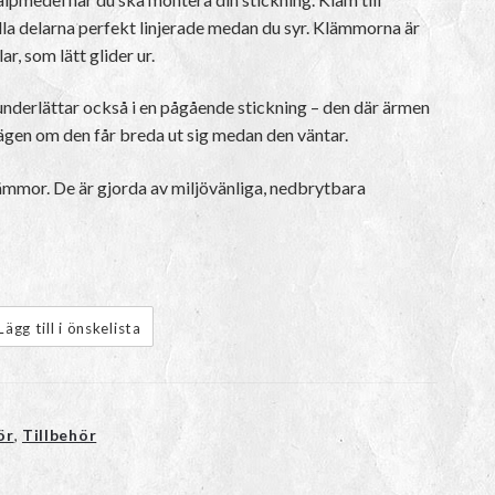
la delarna perfekt linjerade medan du syr. Klämmorna är
r, som lätt glider ur.
nderlättar också i en pågående stickning – den där ärmen
vägen om den får breda ut sig medan den väntar.
ämmor. De är gjorda av miljövänliga, nedbrytbara
Lägg till i önskelista
ör
,
Tillbehör