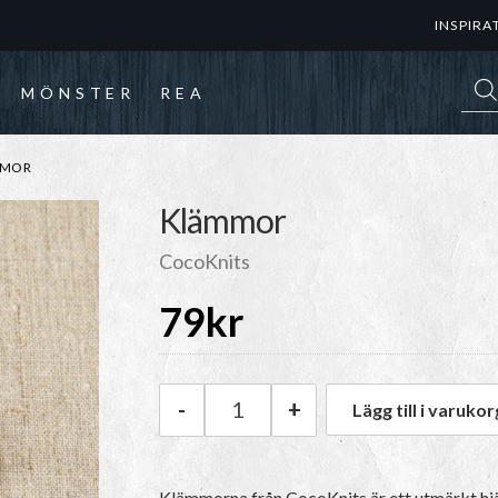
INSPIRA
Prod
MÖNSTER
REA
MMOR
Klämmor
CocoKnits
79
kr
-
+
Lägg till i varukor
CocoKnits Klämmor mängd
Klämmorna från CocoKnits är ett utmärkt hjäl