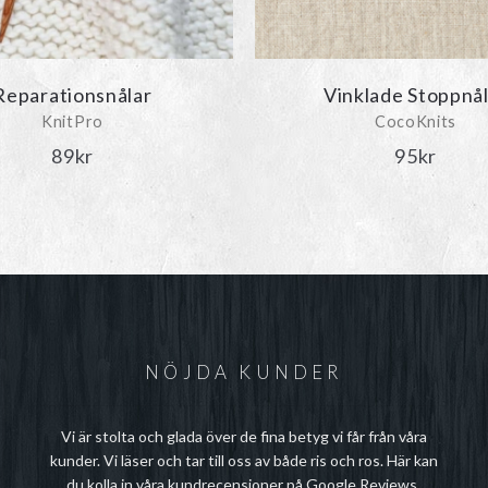
Reparationsnålar
Vinklade Stoppnå
KnitPro
CocoKnits
89
kr
95
kr
NÖJDA KUNDER
Vi är stolta och glada över de fina betyg vi får från våra
kunder. Vi läser och tar till oss av både ris och ros. Här kan
du kolla in våra
kundrecensioner på Google Reviews
.