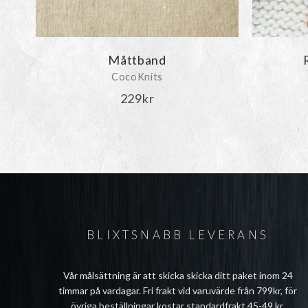
Måttband
CocoKnits
229
kr
BLIXTSNABB LEVERANS
Vår målsättning är att skicka skicka ditt paket inom 24
timmar på vardagar. Fri frakt vid varuvärde från 799kr, för
övriga beställningar kostar standardfrakt 45-49 kr.