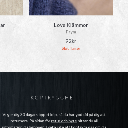
lar
Love Klämmor
Prym
92
kr
Slut i lager
KÖPTRYGGHET
Vi ger dig 30 dagars öppet köp, så du har god tid på dig att
returnera. På sidan för
retur och byte
hittar du all
information du behöver. Tveka inte att
kontakta oss
om du