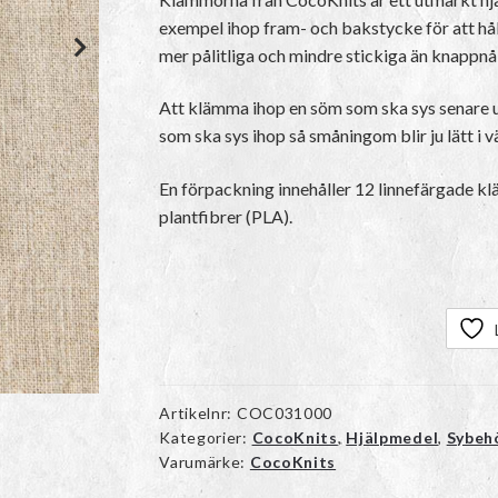
exempel ihop fram- och bakstycke för att hål
mer pålitliga och mindre stickiga än knappnåla
Att klämma ihop en söm som ska sys senare u
som ska sys ihop så småningom blir ju lätt i 
En förpackning innehåller 12 linnefärgade kl
plantfibrer (PLA).
Artikelnr:
COC031000
Kategorier:
CocoKnits
,
Hjälpmedel
,
Sybeh
Varumärke:
CocoKnits