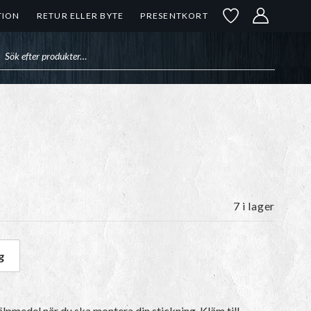
TION
RETUR ELLER BYTE
PRESENTKORT
uktsökning
7 i lager
g
pmedel när du ska montera din stickning. Kläm till