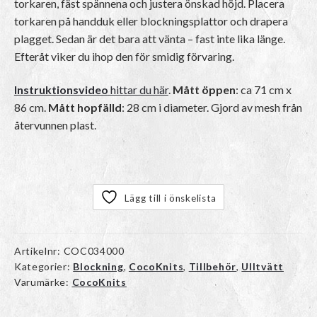
torkaren, fäst spännena och justera önskad höjd. Placera
torkaren på handduk eller blockningsplattor och drapera
plagget. Sedan är det bara att vänta – fast inte lika länge.
Efteråt viker du ihop den för smidig förvaring.
Instruktionsvideo
hittar du här
.
Mått öppen
: ca 71 cm x
86 cm.
Mått hopfälld
: 28 cm i diameter. Gjord av mesh från
återvunnen plast.
Lägg till i önskelista
Artikelnr:
COC034000
Kategorier:
Blockning
,
CocoKnits
,
Tillbehör
,
Ulltvätt
Varumärke:
CocoKnits