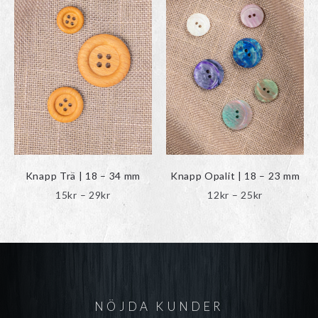
produkten
produkten
har
har
flera
flera
varianter.
varianter.
De
De
olika
olika
alternativen
alternativen
kan
kan
väljas
väljas
på
på
produktsidan
produktsidan
Knapp Trä | 18 – 34 mm
Knapp Opalit | 18 – 23 mm
Prisintervall:
Prisinterval
15
kr
–
29
kr
12
kr
–
25
kr
15kr
12kr
till
till
29kr
25kr
NÖJDA KUNDER