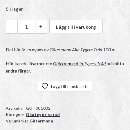
5 i lager
-
+
Lägg till i varukorg
Gütermann Alla Tygers Tråd 100 m | 1 Vit mäng
Det här är en nyans av
Gütermann Alla Tygers Tråd 100 m
.
Här kan du läsa mer om
Gütermann Alla Tygers Tråd
och hitta
andra färger.
Lägg till i önskelista
Artikelnr:
GUT001002
Kategori:
Okategoriserad
Varumärke:
Gütermann