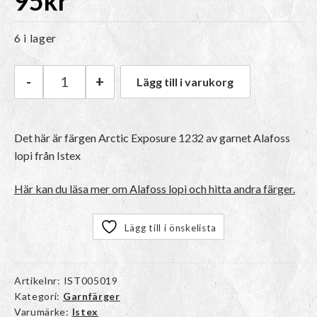
95
kr
6 i lager
-
+
Lägg till i varukorg
Istex Alafoss lopi | 1232 Arctic Exposure mäng
Det här är färgen
Arctic Exposure 1232
av garnet
Alafoss
lopi
från Istex
Här kan du läsa mer om Alafoss lopi och hitta andra färger.
Lägg till i önskelista
Artikelnr:
IST005019
Kategori:
Garnfärger
Varumärke:
Istex