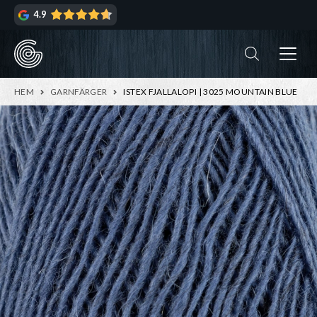
Hoppa
Hoppa
4.9
till
till
navigering
innehåll
ndera
rmeny
ndera
HEM
GARNFÄRGER
ISTEX FJALLALOPI | 3025 MOUNTAIN BLUE
rmeny
ndera
rmeny
ndera
rmeny