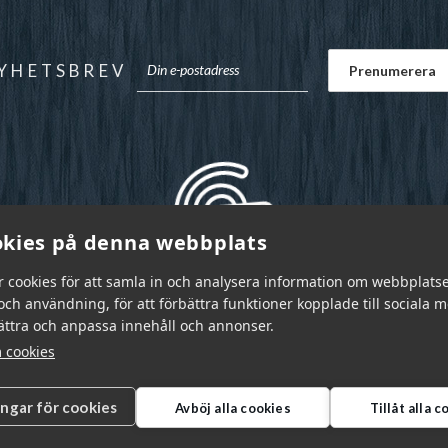
YHETSBREV
kies på denna webbplats
r cookies för att samla in och analysera information om webbplats
ch användning, för att förbättra funktioner kopplade till sociala 
bättra och anpassa innehåll och annonser.
 cookies
ingar för cookies
Avböj alla cookies
Tillåt alla 
r Sverige AB © 2026
|
info@garnr.se
|
031 - 92 