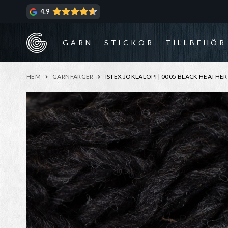
Hoppa
Hoppa
4.9
till
till
navigering
innehåll
GARN
STICKOR
TILLBEHÖR
HEM
GARNFÄRGER
ISTEX JÖKLALOPI | 0005 BLACK HEATHER