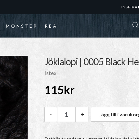
INSPIRA
Prod
MÖNSTER
REA
Jöklalopi | 0005 Black H
Istex
115
kr
-
+
Lägg till i varukor
Istex Jöklalopi | 0005 Black H
Det här är en färg av garnet Jöklalopi från Ist