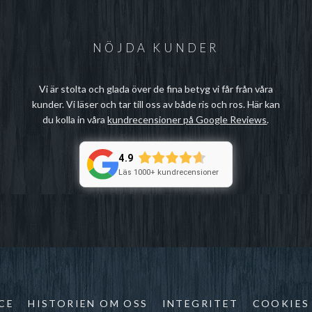
NÖJDA KUNDER
Vi är stolta och glada över de fina betyg vi får från våra
kunder. Vi läser och tar till oss av både ris och ros. Här kan
du kolla in våra
kundrecensioner på Google Reviews
.
4.9
Läs 1000+ kundrecensioner
CE
HISTORIEN OM OSS
INTEGRITET
COOKIES