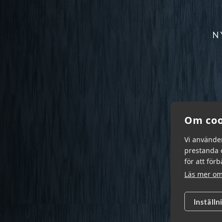
N
Om coo
Vi använde
prestanda o
för att för
Läs mer om
Inställn
Garn