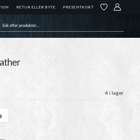
TION
RETUR ELLER BYTE
PRESENTKORT
uktsökning
eather
4 i lager
g
eather mängd
ex.