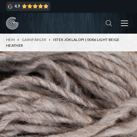
Hoppa
Hoppa
4.9
till
till
navigering
innehåll
ndera
rmeny
ndera
HEM
GARNFÄRGER
ISTEX JÖKLALOPI | 0086 LIGHT BEIGE
rmeny
HEATHER
ndera
rmeny
ndera
rmeny