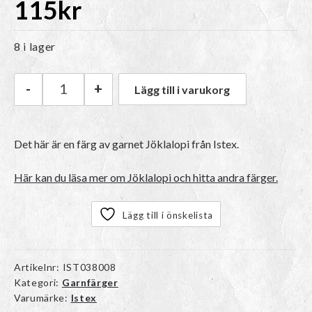
115
kr
8 i lager
-
+
Lägg till i varukorg
Istex Jöklalopi | 0086 Light Beige Heather män
Det här är en färg av garnet Jöklalopi från Istex.
Här kan du läsa mer om Jöklalopi och hitta andra färger.
Lägg till i önskelista
Artikelnr:
IST038008
Kategori:
Garnfärger
Varumärke:
Istex