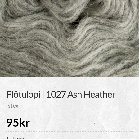
Plötulopi | 1027 Ash Heather
Istex
95
kr
6 i lager