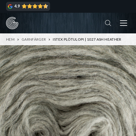
Hoppa
Hoppa
4.9
till
till
navigering
innehåll
ndera
rmeny
ndera
HEM
GARNFÄRGER
ISTEX PLÖTULOPI | 1027 ASH HEATHER
rmeny
ndera
rmeny
ndera
rmeny