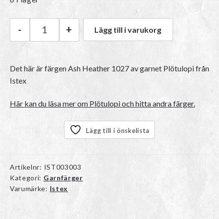
-
+
Lägg till i varukorg
Istex Plötulopi | 1027 Ash Heather mängd
Det här är färgen
Ash Heather 1027
av garnet
Plötulopi
från
Istex
Här kan du läsa mer om Plötulopi och hitta andra färger.
Lägg till i önskelista
Artikelnr:
IST003003
Kategori:
Garnfärger
Varumärke:
Istex