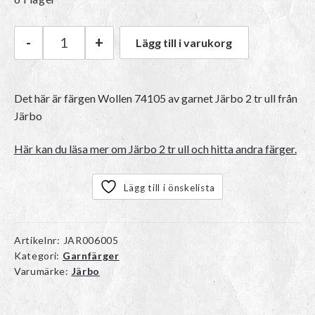
-
+
Lägg till i varukorg
Järbo Järbo 2 tr ull | 74105 Wollen mängd
Det här är färgen
Wollen 74105
av garnet
Järbo 2 tr ull
från
Järbo
Här kan du läsa mer om Järbo 2 tr ull och hitta andra färger.
Lägg till i önskelista
Artikelnr:
JAR006005
Kategori:
Garnfärger
Varumärke:
Järbo