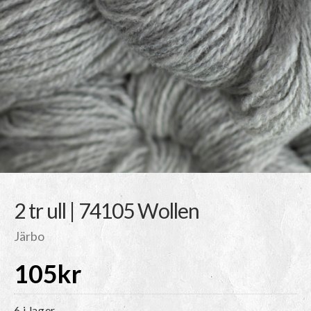
2 tr ull | 74105 Wollen
Järbo
105
kr
6 i lager