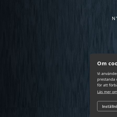
N
Om coo
Vi använde
prestanda o
för att för
Läs mer om
Inställn
Garn