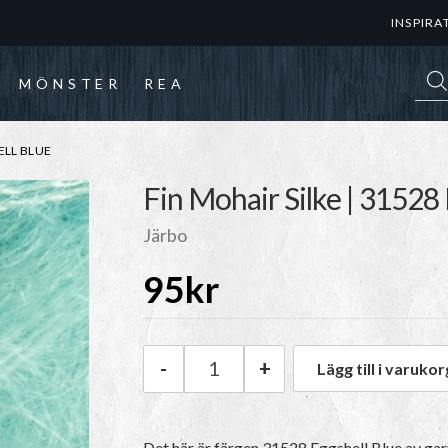
INSPIRA
Prod
MÖNSTER
REA
ELL BLUE
Fin Mohair Silke | 31528
Järbo
95
kr
-
+
Lägg till i varukor
Järbo Fin Mohair Silke | 31528
Det här är färgen 31528 Eggshell Blue av ga