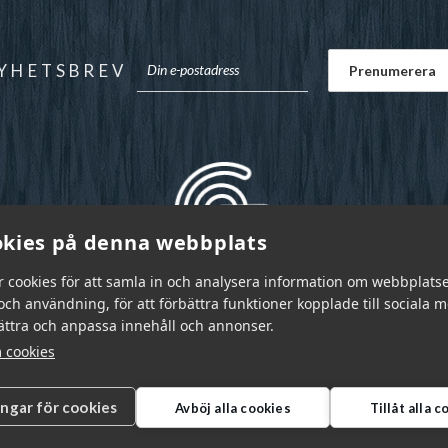
YHETSBREV
kies på denna webbplats
r cookies för att samla in och analysera information om webbplats
ch användning, för att förbättra funktioner kopplade till sociala 
bättra och anpassa innehåll och annonser.
 cookies
ingar för cookies
Avböj alla cookies
Tillåt alla 
r Sverige AB © 2026
|
info@garnr.se
|
031 - 92 