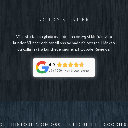
NÖJDA KUNDER
Vi är stolta och glada över de fina betyg vi får från våra
kunder. Vi läser och tar till oss av både ris och ros. Här kan
du kolla in våra
kundrecensioner på Google Reviews
.
4.9
Läs 1000+ kundrecensioner
CE
HISTORIEN OM OSS
INTEGRITET
COOKIES