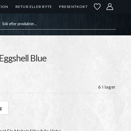
TION
RETUR ELLER BYTE
PRESENTKORT
uktsökning
 Eggshell Blue
6 i lager
g
 Eggshell Blue mängd
rnet
Fin Mohair Silke
från Järbo.