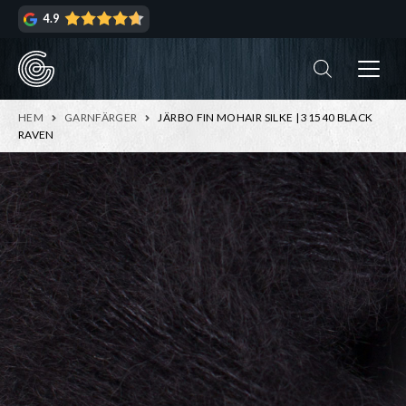
Hoppa
Hoppa
4.9
till
till
navigering
innehåll
ndera
rmeny
ndera
HEM
GARNFÄRGER
JÄRBO FIN MOHAIR SILKE | 31540 BLACK
rmeny
RAVEN
ndera
rmeny
ndera
rmeny