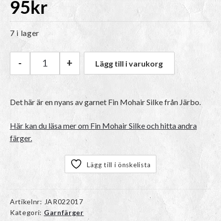
95
kr
7 i lager
-
+
Lägg till i varukorg
Järbo Fin Mohair Silke | 31540 Black Raven mä
Det här är en nyans av garnet
Fin Mohair Silke
från Järbo.
Här kan du läsa mer om Fin Mohair Silke och hitta andra
färger.
Lägg till i önskelista
Artikelnr:
JAR022017
Kategori:
Garnfärger