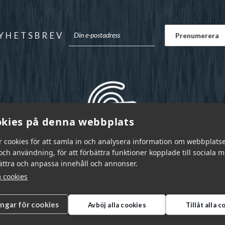
YHETSBREV
kies på denna webbplats
r cookies för att samla in och analysera information om webbplats
ch användning, för att förbättra funktioner kopplade till sociala 
bättra och anpassa innehåll och annonser.
 cookies
ingar för cookies
Avböj alla cookies
Tillåt alla 
r Sverige AB © 2026
|
info@garnr.se
|
031 - 92 