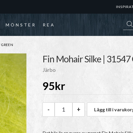
INSPIRA
Prod
MÖNSTER
REA
T GREEN
Fin Mohair Silke | 31547
Järbo
95
kr
-
+
Lägg till i varukor
Järbo Fin Mohair Silke | 3154
Det här är en nyans av garnet
Fin Mohair Silk