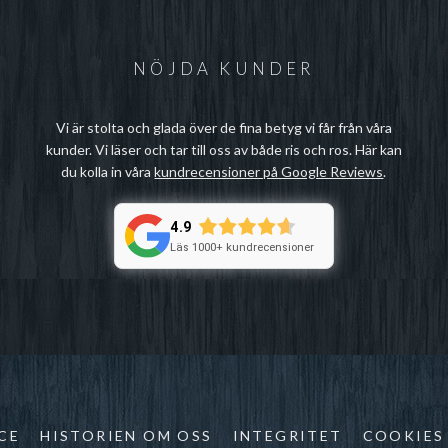
NÖJDA KUNDER
Vi är stolta och glada över de fina betyg vi får från våra
kunder. Vi läser och tar till oss av både ris och ros. Här kan
du kolla in våra
kundrecensioner på Google Reviews
.
4.9
Läs 1000+ kundrecensioner
CE
HISTORIEN OM OSS
INTEGRITET
COOKIES