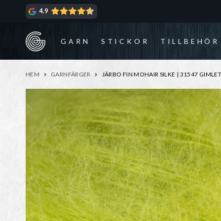
Hoppa
Hoppa
4.9
till
till
navigering
innehåll
GARN
STICKOR
TILLBEHÖR
HEM
GARNFÄRGER
JÄRBO FIN MOHAIR SILKE | 31547 GIMLE