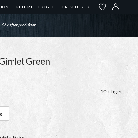
TION
RETUR ELLER BYTE
PRESENTKORT
uktsökning
 Gimlet Green
10 i lager
g
7 Gimlet Green mängd
e
från Järbo.