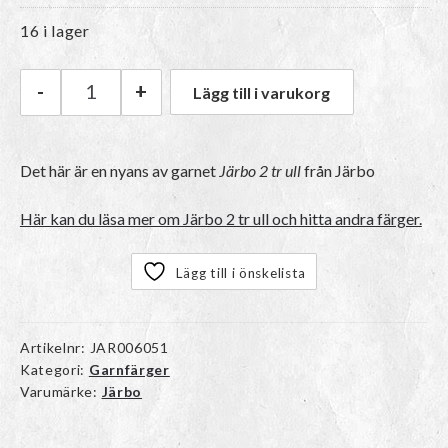
16 i lager
-
+
Lägg till i varukorg
Järbo Järbo 2 tr ull | 74150 Lieutenant's Heart
Det här är en nyans av garnet
Järbo 2 tr ull
från Järbo
Här kan du läsa mer om Järbo 2 tr ull och hitta andra färger.
Lägg till i önskelista
Artikelnr:
JAR006051
Kategori:
Garnfärger
Varumärke:
Järbo