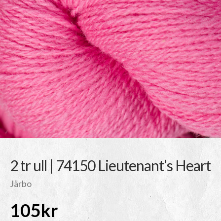
2 tr ull | 74150 Lieutenant’s Heart
Järbo
105
kr