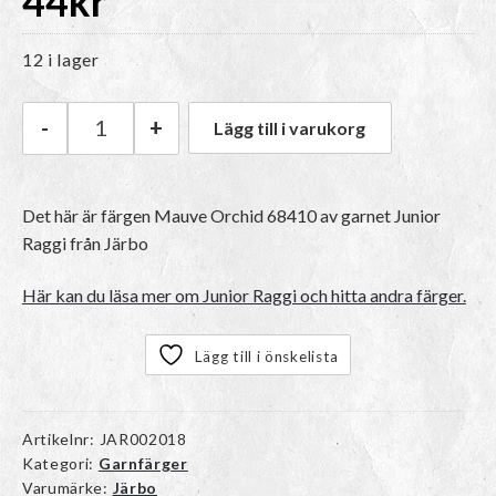
44
kr
12 i lager
-
+
Lägg till i varukorg
Järbo Junior Raggi | 68410 Mauve Orchid män
Det här är färgen
Mauve Orchid 68410
av garnet
Junior
Raggi
från Järbo
Här kan du läsa mer om Junior Raggi och hitta andra färger.
Lägg till i önskelista
Artikelnr:
JAR002018
Kategori:
Garnfärger
Varumärke:
Järbo