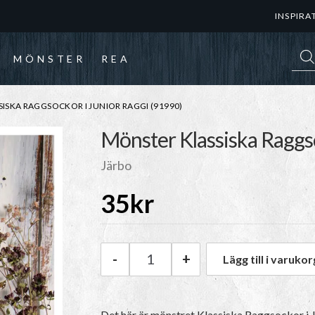
INSPIRA
Prod
MÖNSTER
REA
ISKA RAGGSOCKOR I JUNIOR RAGGI (91990)
Mönster Klassiska Raggso
Järbo
35
kr
-
+
Lägg till i varukor
Järbo Mönster Klassiska Raggs
Det här är mönstret Klassiska Raggsockor i 