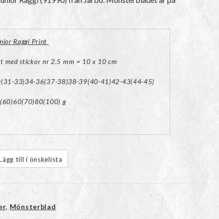
nior Raggi Print
st med stickor nr 2.5 mm = 10 x 10 cm
(31-33)34-36(37-38)38-39(40-41)42-43(44-45)
(60)60(70)80(100) g
Lägg till i önskelista
er
,
Mönsterblad