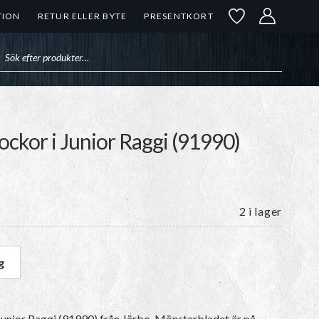
TION
RETUR ELLER BYTE
PRESENTKORT
uktsökning
ckor i Junior Raggi (91990)
2 i lager
g
ockor i Junior Raggi (91990) mängd
Junior Raggi (91990) från Järbo. Mönsterbladet är på