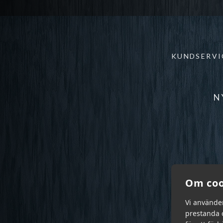
KUNDSERVI
N
Om coo
Vi använde
prestanda o