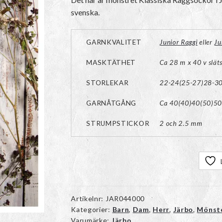
svenska.
GARNKVALITET
Junior Raggi
eller
Ju
MASKTÄTHET
Ca 28 m x 40 v slät
STORLEKAR
22-24(25-27)28-30
GARNÅTGÅNG
Ca 40(40)40(50)50
STRUMPSTICKOR
2 och 2.5 mm
Artikelnr:
JAR044000
Kategorier:
Barn
,
Dam
,
Herr
,
Järbo
,
Mönst
Varumärke:
Järbo