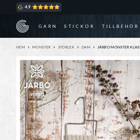
Hoppa
Hoppa
4.9
till
till
navigering
innehåll
GARN
STICKOR
TILLBEHÖR
HEM
MÖNSTER
STORLEK
DAM
JÄRBO MÖNSTER KLASS