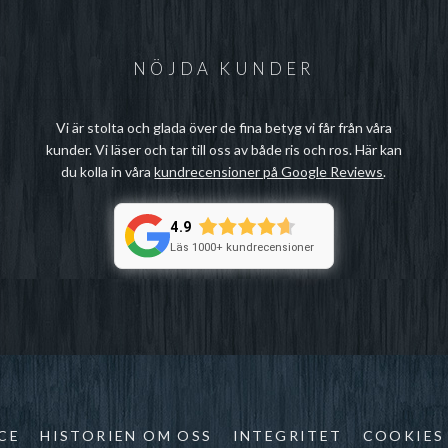
NÖJDA KUNDER
Vi är stolta och glada över de fina betyg vi får från våra
kunder. Vi läser och tar till oss av både ris och ros. Här kan
du kolla in våra
kundrecensioner på Google Reviews
.
4.9
Läs 1000+ kundrecensioner
CE
HISTORIEN OM OSS
INTEGRITET
COOKIES