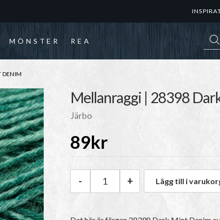
INSPIRA
Prod
MÖNSTER
REA
T DENIM
Mellanraggi | 28398 Da
Järbo
89
kr
-
+
Lägg till i varukor
Järbo Mellanraggi | 28398 Da
Det här är färgen 28398 Dark Mint Denim a