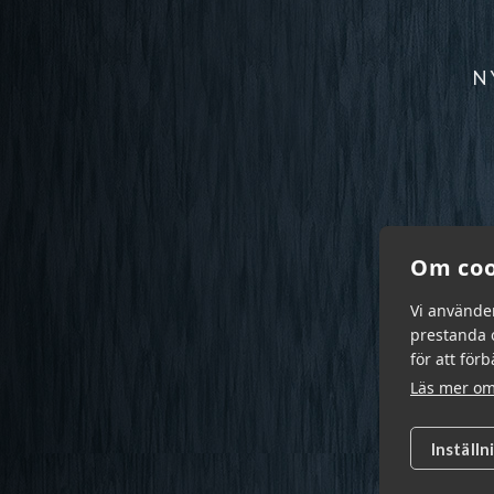
N
Om coo
Vi använde
prestanda o
för att för
Läs mer om
Inställn
Garn