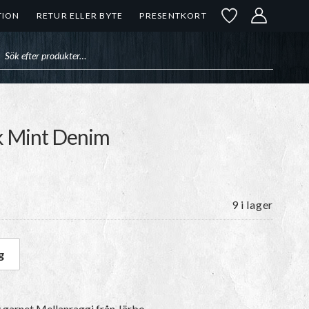
TION
RETUR ELLER BYTE
PRESENTKORT
uktsökning
rk Mint Denim
9 i lager
g
rk Mint Denim mängd
v garnet
Mellanraggi
från Järbo