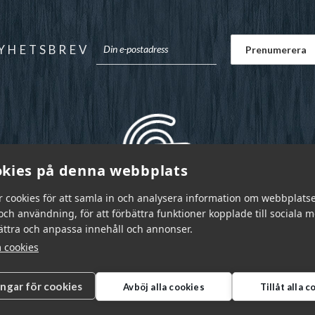
YHETSBREV
kies på denna webbplats
r cookies för att samla in och analysera information om webbplats
ch användning, för att förbättra funktioner kopplade till sociala 
bättra och anpassa innehåll och annonser.
 cookies
ingar för cookies
Avböj alla cookies
Tillåt alla 
r Sverige AB © 2026
|
info@garnr.se
|
031 - 92 