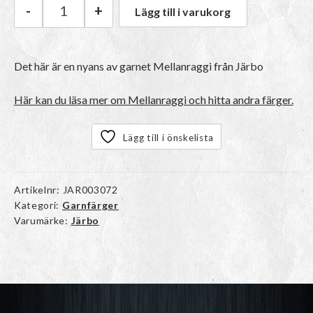
-
+
Lägg till i varukorg
Järbo Mellanraggi | 28420 Tweedy Sand mängd
Det här är en nyans av garnet
Mellanraggi
från Järbo
Här kan du läsa mer om Mellanraggi och hitta andra färger.
Lägg till i önskelista
Artikelnr:
JAR003072
Kategori:
Garnfärger
Varumärke:
Järbo