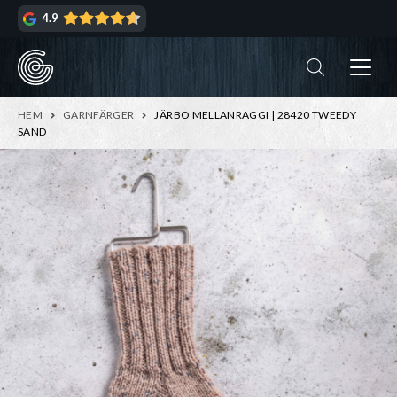
Hoppa
Hoppa
4.9
till
till
navigering
innehåll
ndera
rmeny
ndera
HEM
GARNFÄRGER
JÄRBO MELLANRAGGI | 28420 TWEEDY
rmeny
SAND
ndera
rmeny
ndera
rmeny