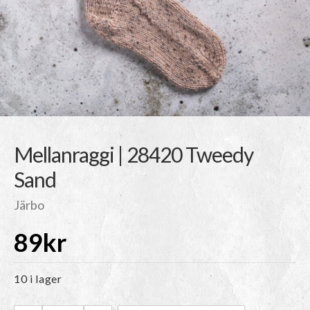
Mellanraggi | 28420 Tweedy
Sand
Järbo
89
kr
10 i lager