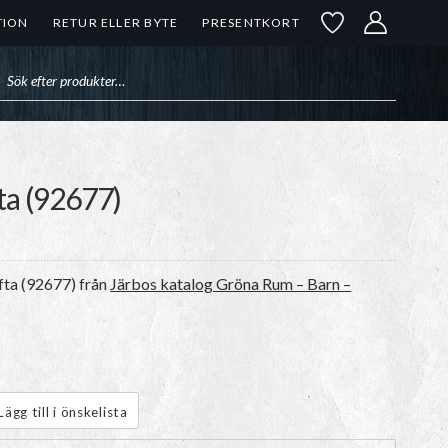
TION
RETUR ELLER BYTE
PRESENTKORT
uktsökning
ta (92677)
ta (92677)
från
Järbos katalog Gröna Rum – Barn –
Lägg till i önskelista