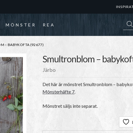
INSPIRA
Prod
MÖNSTER
REA
M – BABYKOFTA (92677)
Smultronblom – babykof
Järbo
Det här är mönstret
Smultronblom – babykof
Mönsterhäfte 7
.
Mönstret säljs inte separat.