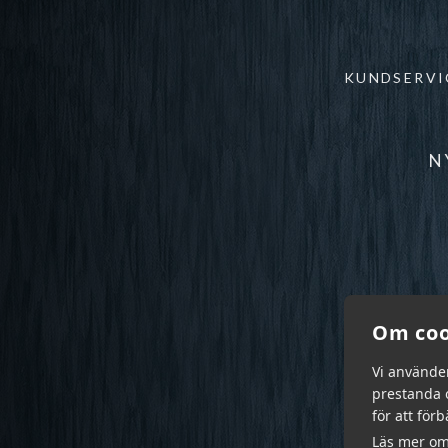
KUNDSERVI
N
Om coo
Vi använde
prestanda o
för att för
Läs mer om