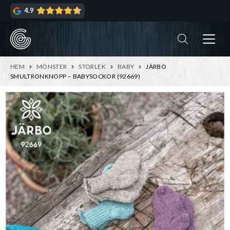
Hoppa
Hoppa
4.9
till
till
navigering
innehåll
ndera
rmeny
ndera
HEM
MÖNSTER
STORLEK
BABY
JÄRBO
rmeny
SMULTRONKNOPP – BABYSOCKOR (92669)
ndera
rmeny
ndera
rmeny