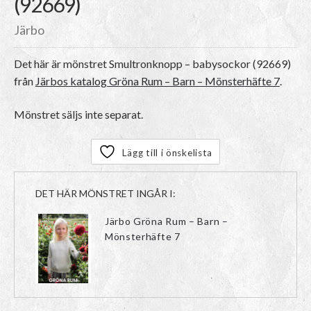
(92669)
Järbo
Det här är mönstret
Smultronknopp – babysockor (92669)
från
Järbos katalog Gröna Rum – Barn – Mönsterhäfte 7
.
Mönstret säljs inte separat.
Lägg till i önskelista
DET HÄR MÖNSTRET INGÅR I:
Järbo Gröna Rum – Barn –
Mönsterhäfte 7