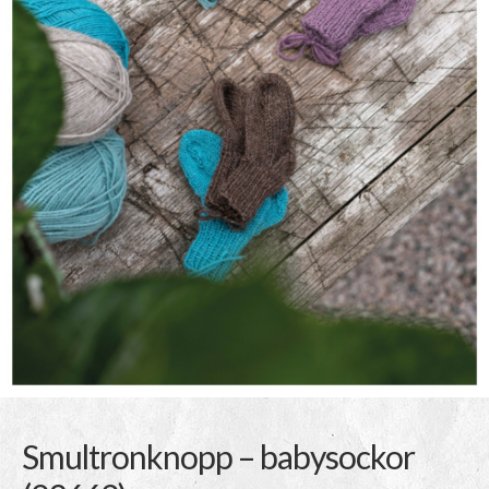
Smultronknopp – babysockor