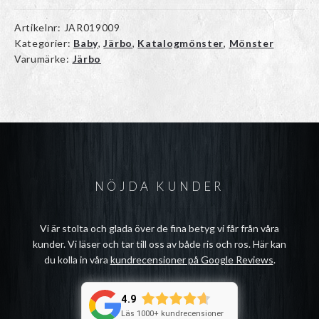
Artikelnr:
JAR019009
Kategorier:
Baby
,
Järbo
,
Katalogmönster
,
Mönster
Varumärke:
Järbo
NÖJDA KUNDER
Vi är stolta och glada över de fina betyg vi får från våra
kunder. Vi läser och tar till oss av både ris och ros. Här kan
du kolla in våra
kundrecensioner på Google Reviews
.
4.9
Läs 1000+ kundrecensioner