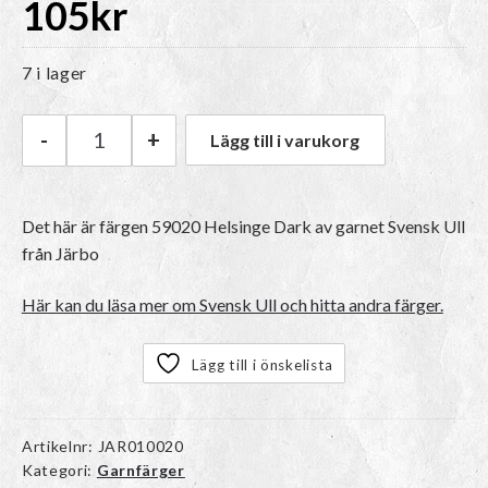
105
kr
7 i lager
-
+
Lägg till i varukorg
Järbo Svensk Ull 3 tr | 59020 Helsinge Dark m
Det här är färgen
59020 Helsinge Dark
av garnet
Svensk Ull
från Järbo
Här kan du läsa mer om Svensk Ull och hitta andra färger.
Lägg till i önskelista
Artikelnr:
JAR010020
Kategori:
Garnfärger