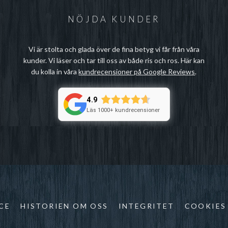
NÖJDA KUNDER
Vi är stolta och glada över de fina betyg vi får från våra
kunder. Vi läser och tar till oss av både ris och ros. Här kan
du kolla in våra
kundrecensioner på Google Reviews
.
4.9
Läs 1000+ kundrecensioner
CE
HISTORIEN OM OSS
INTEGRITET
COOKIES