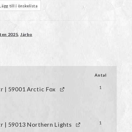
Lägg till i önskelista
ten 2025
,
Järbo
Antal
1
tr | 59001 Arctic Fox
1
tr | 59013 Northern Lights