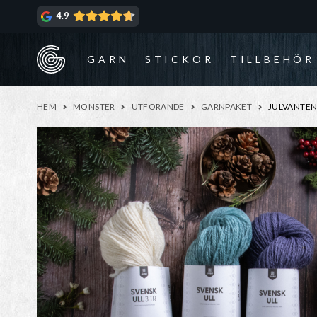
Hoppa
Hoppa
4.9
till
till
navigering
innehåll
GARN
STICKOR
TILLBEHÖR
HEM
MÖNSTER
UTFÖRANDE
GARNPAKET
JULVANTEN