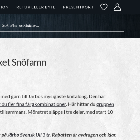
TION
RETUR ELLER BYTE
PRESENTKORT
uktsökning
aket Snöfamn
 med garn till Järbos mysigaste knitalong. Den här
r du fler fina färgkombinationer
. Här hittar du
gruppen
n tillsammans. Mönstret släpps i tre delar, med start 10
t på
Järbo Svensk Ull 3 tr.
Rabatten är avdragen och klar,