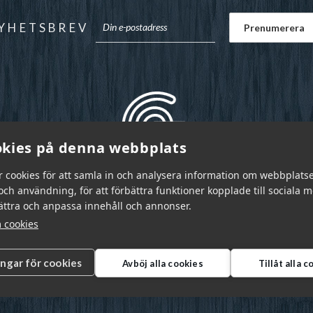
YHETSBREV
kies på denna webbplats
r cookies för att samla in och analysera information om webbplats
ch användning, för att förbättra funktioner kopplade till sociala 
bättra och anpassa innehåll och annonser.
 cookies
ingar för cookies
Avböj alla cookies
Tillåt alla 
r Sverige AB © 2026
|
info@garnr.se
|
031 - 92 