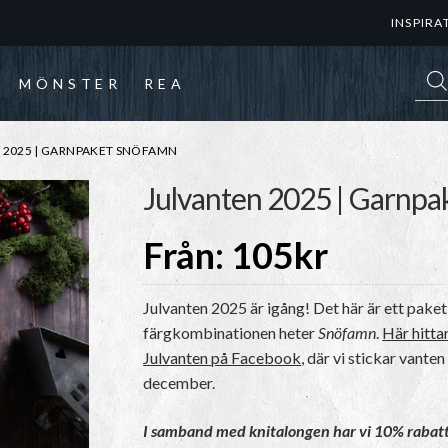
INSPIRA
Prod
MÖNSTER
REA
 2025 | GARNPAKET SNÖFAMN
Julvanten 2025 | Garnp
Från:
105
kr
Julvanten 2025 är igång! Det här är ett paket
färgkombinationen heter
Snöfamn
.
Här hitta
Julvanten på Facebook
, där vi stickar vante
december.
I samband med knitalongen har vi 10% rabat