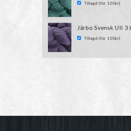
Tillagd (för
105
kr
)
Järbo Svensk Ull 3 
Tillagd (för
105
kr
)