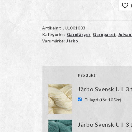
Artikelnr:
JUL001003
Kategorier:
Garnfärger
,
Garnpaket
,
Julvan
Varumärke:
Järbo
Produkt
Bild
Järbo Svensk Ull 3 
Tillagd (för
105
kr
)
Järbo Svensk Ull 3 