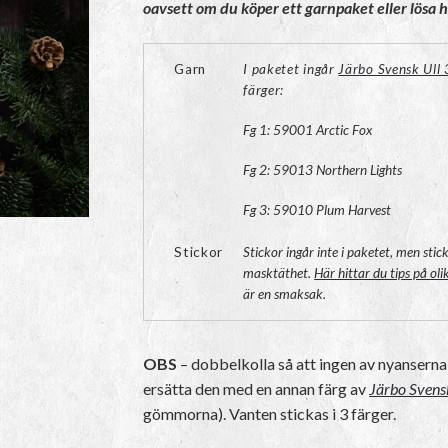
oavsett om du köper ett garnpaket eller lösa h
Garn
I paketet ingår
Järbo Svensk Ull 
färger:
Fg 1: 59001 Arctic Fox
Fg 2: 59013 Northern Lights
Fg 3: 59010 Plum Harvest
Stickor
Stickor ingår inte i paketet, men st
masktäthet.
Här hittar du tips på ol
är en smaksak.
OBS
– dobbelkolla så att ingen av nyansern
ersätta den med en annan färg av
Järbo Svensk
gömmorna). Vanten stickas i 3 färger.