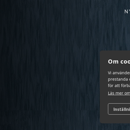
N
Om coo
Vi använde
prestanda o
för att för
Läs mer om
Inställn
Garn