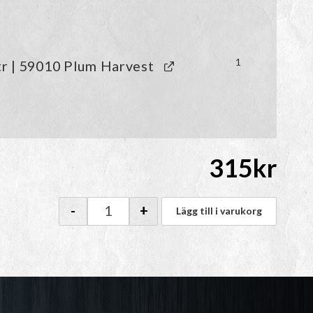
1
tr | 59010 Plum Harvest
315
kr
-
+
Lägg till i varukorg
Julvanten 2025 | Garnpaket Snöfamn män