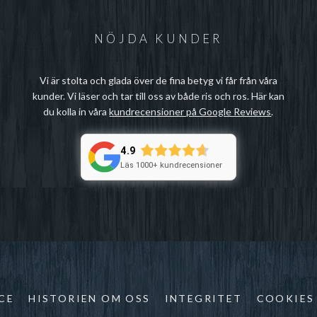
NÖJDA KUNDER
Vi är stolta och glada över de fina betyg vi får från våra
kunder. Vi läser och tar till oss av både ris och ros. Här kan
du kolla in våra
kundrecensioner på Google Reviews
.
4.9
Läs 1000+ kundrecensioner
CE
HISTORIEN OM OSS
INTEGRITET
COOKIES