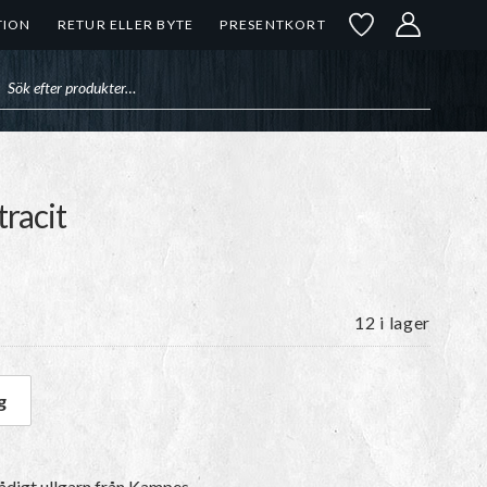
TION
RETUR ELLER BYTE
PRESENTKORT
uktsökning
tracit
12 i lager
g
 Antracit mängd
ådigt ullgarn
från Kampes