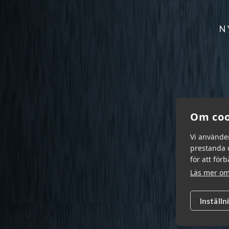
N
Om coo
Vi använde
prestanda o
för att för
Läs mer om
Inställn
Garn