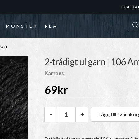
INSPIRA
Prod
MÖNSTER
REA
ACIT
2-trådigt ullgarn | 106 An
Kampes
69
kr
-
+
Lägg till i varukor
Kampes 2-trådigt ullgarn | 106
Det här är färgen
Antracit 106
av garnet
2-tr