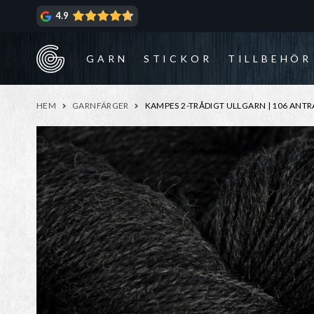
Hoppa
Hoppa
4.9
till
till
navigering
innehåll
GARN
STICKOR
TILLBEHÖR
HEM
GARNFÄRGER
KAMPES 2-TRÅDIGT ULLGARN | 106 ANTR