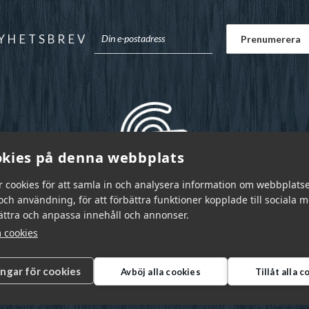
YHETSBREV
kies på denna webbplats
r cookies för att samla in och analysera information om webbplats
ch användning, för att förbättra funktioner kopplade till sociala 
bättra och anpassa innehåll och annonser.
 cookies
ingar för cookies
Avböj alla cookies
Tillåt alla 
r Sverige AB © 2026
|
info@garnr.se
|
031 - 92 