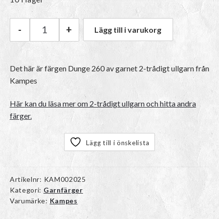
-
+
Lägg till i varukorg
Kampes 2-trådigt ullgarn | 260 Dunge mängd
Det här är färgen
Dunge 260
av garnet
2-trådigt ullgarn
från
Kampes
Här kan du läsa mer om 2-trådigt ullgarn och hitta andra
färger.
Lägg till i önskelista
Artikelnr:
KAM002025
Kategori:
Garnfärger
Varumärke:
Kampes