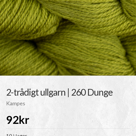
2-trådigt ullgarn | 260 Dunge
Kampes
92
kr
10 i lager