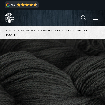
Hoppa
Hoppa
4.9
till
till
navigering
innehåll
ndera
rmeny
ndera
HEM
GARNFÄRGER
KAMPES 2-TRÅDIGT ULLGARN | 241
rmeny
HÄXKITTEL
ndera
rmeny
ndera
rmeny