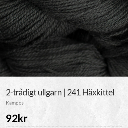
2-trådigt ullgarn | 241 Häxkittel
Kampes
92
kr