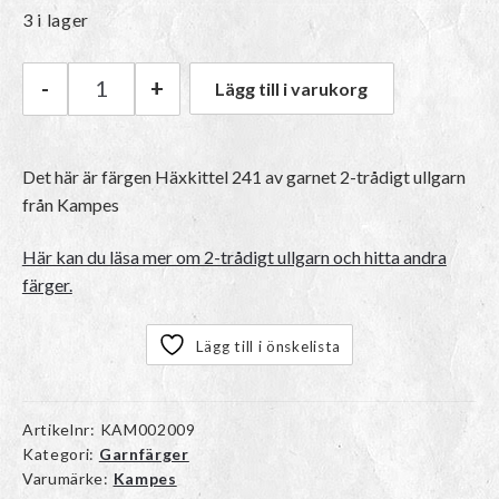
3 i lager
-
+
Lägg till i varukorg
Kampes 2-trådigt ullgarn | 241 Häxkittel mäng
Det här är färgen
Häxkittel 241
av garnet
2-trådigt ullgarn
från Kampes
Här kan du läsa mer om 2-trådigt ullgarn och hitta andra
färger.
Lägg till i önskelista
Artikelnr:
KAM002009
Kategori:
Garnfärger
Varumärke:
Kampes