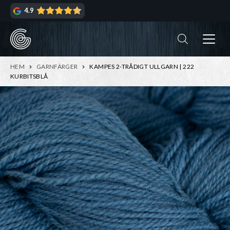
Hoppa
Hoppa
4.9
till
till
navigering
innehåll
ndera
rmeny
ndera
HEM
GARNFÄRGER
KAMPES 2-TRÅDIGT ULLGARN | 222
rmeny
KURBITSBLÅ
ndera
rmeny
ndera
rmeny