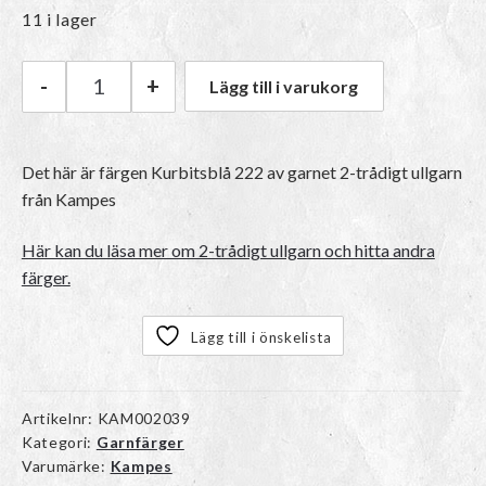
11 i lager
-
+
Lägg till i varukorg
Kampes 2-trådigt ullgarn | 222 Kurbitsblå män
Det här är färgen
Kurbitsblå 222
av garnet
2-trådigt ullgarn
från Kampes
Här kan du läsa mer om 2-trådigt ullgarn och hitta andra
färger.
Lägg till i önskelista
Artikelnr:
KAM002039
Kategori:
Garnfärger
Varumärke:
Kampes