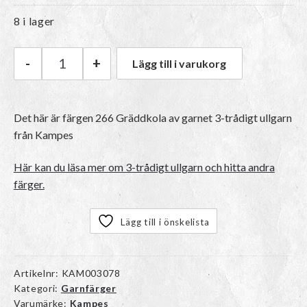
8 i lager
-
+
Lägg till i varukorg
Kampes 3-trådigt ullgarn | 266 Gräddkola män
Det här är färgen 266 Gräddkola av garnet
3-trådigt ullgarn
från Kampes
Här kan du läsa mer om 3-trådigt ullgarn och hitta andra
färger.
Lägg till i önskelista
Artikelnr:
KAM003078
Kategori:
Garnfärger
Varumärke:
Kampes