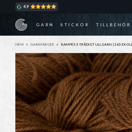
Hoppa
Hoppa
4.9
till
till
navigering
innehåll
GARN
STICKOR
TILLBEHÖR
HEM
GARNFÄRGER
KAMPES 3-TRÅDIGT ULLGARN | 265 EKO