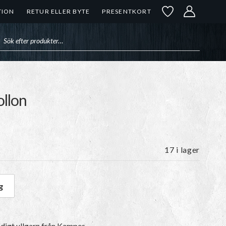
TION
RETUR ELLER BYTE
PRESENTKORT
uktsökning
ollon
17 i lager
g
5 Ekollon mängd
digt ullgarn
från Kampes