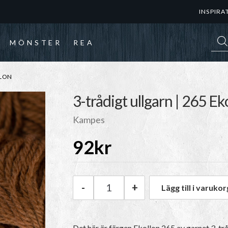
INSPIRA
Prod
MÖNSTER
REA
LLON
3-trådigt ullgarn | 265 Ek
Kampes
92
kr
-
+
Lägg till i varukor
Kampes 3-trådigt ullgarn | 26
Det här är färgen
Ekollon 265
av garnet
3-trå