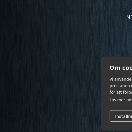
N
Om coo
Vi använde
prestanda o
för att för
Läs mer om
Inställn
Garn