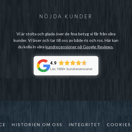
NÖJDA KUNDER
Vi är stolta och glada över de fina betyg vi får från våra
kunder. Vi läser och tar till oss av både ris och ros. Här kan
du kolla in våra
kundrecensioner på Google Reviews
.
4.9
Läs 1000+ kundrecensioner
CE
HISTORIEN OM OSS
INTEGRITET
COOKIES