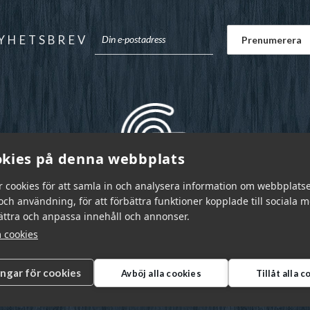
YHETSBREV
kies på denna webbplats
r cookies för att samla in och analysera information om webbplats
ch användning, för att förbättra funktioner kopplade till sociala 
bättra och anpassa innehåll och annonser.
 cookies
ingar för cookies
Avböj alla cookies
Tillåt alla 
r Sverige AB © 2026
|
info@garnr.se
|
031 - 92 