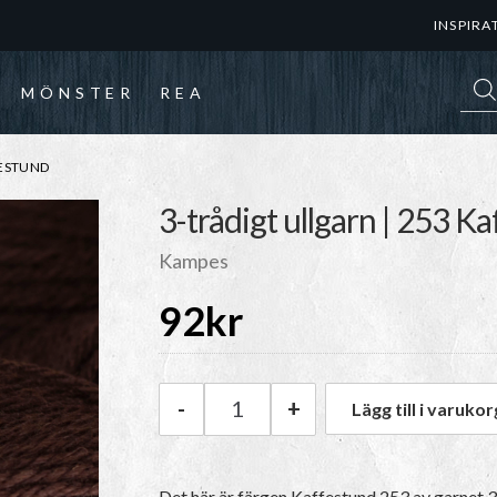
INSPIRA
Prod
MÖNSTER
REA
FESTUND
3-trådigt ullgarn | 253 K
Kampes
92
kr
-
+
Lägg till i varukor
Kampes 3-trådigt ullgarn | 25
Det här är färgen
Kaffestund 253
av garnet
3