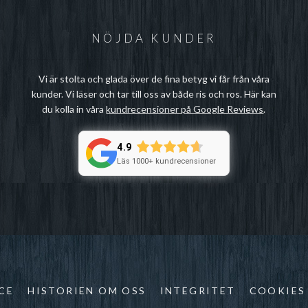
NÖJDA KUNDER
Vi är stolta och glada över de fina betyg vi får från våra
kunder. Vi läser och tar till oss av både ris och ros. Här kan
du kolla in våra
kundrecensioner på Google Reviews
.
4.9
Läs 1000+ kundrecensioner
CE
HISTORIEN OM OSS
INTEGRITET
COOKIES