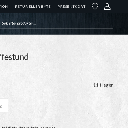
TION
RETUR ELLER BYTE
PRESENTKORT
uktsökning
affestund
11 i lager
g
3 Kaffestund mängd
-trådigt ullgarn
från Kampes