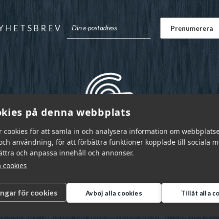
YHETSBREV
kies på denna webbplats
r cookies för att samla in och analysera information om webbplats
ch användning, för att förbättra funktioner kopplade till sociala 
bättra och anpassa innehåll och annonser.
 cookies
ingar för cookies
Avböj alla cookies
Tillåt alla 
r Sverige AB © 2026
|
info@garnr.se
|
031 - 92 