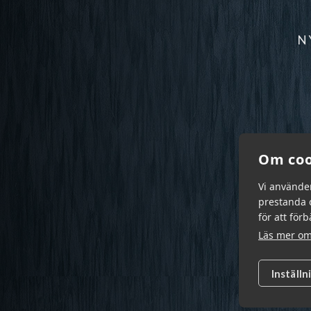
N
Om coo
Vi använde
prestanda o
för att för
Läs mer om
Inställn
Garn