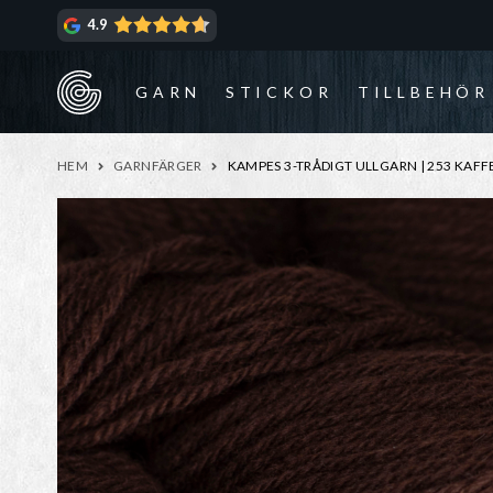
Hoppa
Hoppa
4.9
till
till
navigering
innehåll
GARN
STICKOR
TILLBEHÖR
HEM
GARNFÄRGER
KAMPES 3-TRÅDIGT ULLGARN | 253 KAF