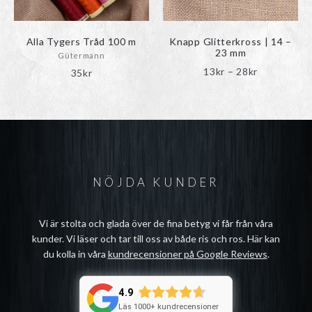
väljas
på
produktsidan
Alla Tygers Tråd 100 m
Knapp Glitterkross | 14 –
23 mm
Gütermann
Prisinterval
13
kr
–
28
kr
35
kr
13kr
till
28kr
NÖJDA KUNDER
Vi är stolta och glada över de fina betyg vi får från våra
kunder. Vi läser och tar till oss av både ris och ros. Här kan
du kolla in våra
kundrecensioner på Google Reviews
.
4.9
Läs 1000+ kundrecensioner