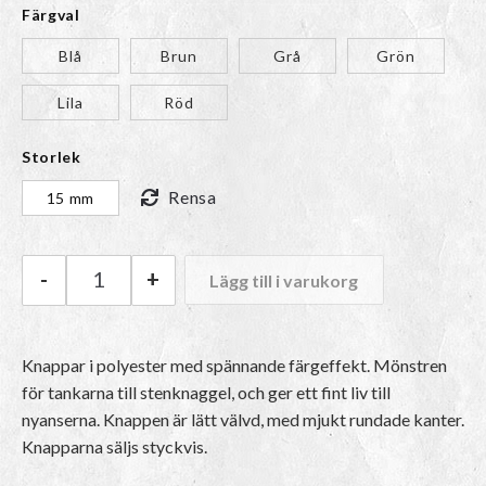
Färgval
Blå
Brun
Grå
Grön
Lila
Röd
Storlek
Rensa
15 mm
-
+
Lägg till i varukorg
Knapp Knaggel | 15 mm mängd
Knappar i polyester med spännande färgeffekt. Mönstren
för tankarna till stenknaggel, och ger ett fint liv till
nyanserna. Knappen är lätt välvd, med mjukt rundade kanter.
Knapparna säljs styckvis.