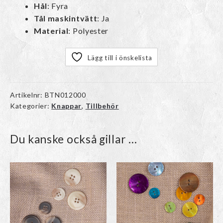
Hål
: Fyra
Tål maskintvätt
: Ja
Material
: Polyester
Lägg till i önskelista
Artikelnr:
BTN012000
Kategorier:
Knappar
,
Tillbehör
Du kanske också gillar …
Den
Den
här
här
produkten
produkten
har
har
flera
flera
varianter.
varianter.