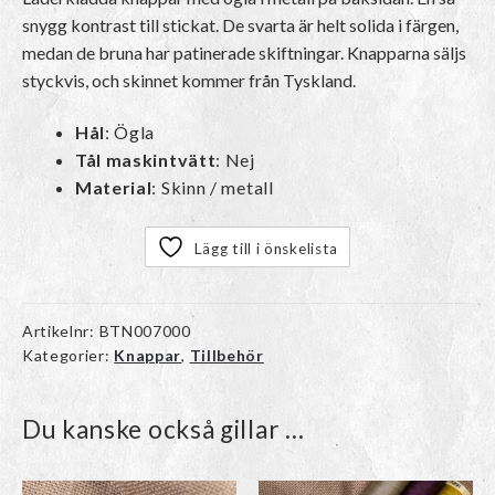
snygg kontrast till stickat. De svarta är helt solida i färgen,
medan de bruna har patinerade skiftningar. Knapparna säljs
styckvis, och skinnet kommer från Tyskland.
Hål
: Ögla
Tål maskintvätt
: Nej
Material
: Skinn / metall
Lägg till i önskelista
Artikelnr:
BTN007000
Kategorier:
Knappar
,
Tillbehör
Du kanske också gillar …
Den