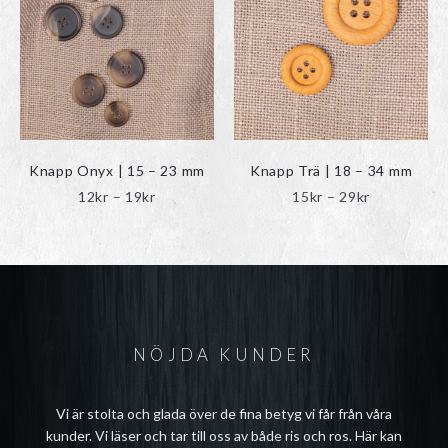
varianter.
varianter.
De
De
olika
olika
alternativen
alternativen
kan
kan
väljas
väljas
på
på
produktsidan
produktsidan
Knapp Onyx | 15 – 23 mm
Knapp Trä | 18 – 34 mm
Prisintervall:
Prisinterval
12
kr
–
19
kr
15
kr
–
29
kr
12kr
15kr
till
till
19kr
29kr
NÖJDA KUNDER
Vi är stolta och glada över de fina betyg vi får från våra
kunder. Vi läser och tar till oss av både ris och ros. Här kan