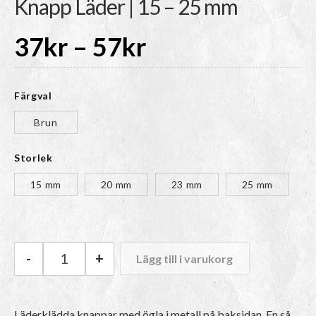
Knapp Läder | 15 – 25 mm
Prisintervall:
37
kr
–
57
kr
37kr
Färgval
till
Brun
Storlek
57kr
15 mm
20 mm
23 mm
25 mm
-
+
Lägg till i varukorg
Knapp Läder | 15 - 25 mm mängd
Läderklädda knappar med ögla i metall på baksidan. En så