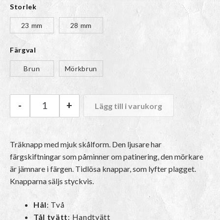
29kr
Storlek
till
23 mm
28 mm
Färgval
39kr
Brun
Mörkbrun
-
+
Lägg till i varukorg
Knapp Skål | 23 - 28 mm mängd
Träknapp med mjuk skålform. Den ljusare har
färgskiftningar som påminner om patinering, den mörkare
är jämnare i färgen. Tidlösa knappar, som lyfter plagget.
Knapparna säljs styckvis.
Hål
: Två
Tål tvätt
: Handtvätt