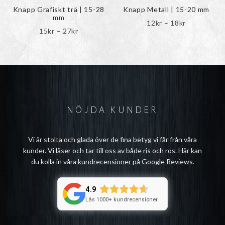
produktsidan
produktsidan
Knapp Grafiskt trä | 15-28
Knapp Metall | 15-20 mm
mm
Prisinterval
12
kr
–
18
kr
Prisintervall:
15
kr
–
27
kr
12kr
15kr
till
till
18kr
27kr
NÖJDA KUNDER
Vi är stolta och glada över de fina betyg vi får från våra
kunder. Vi läser och tar till oss av både ris och ros. Här kan
du kolla in våra
kundrecensioner på Google Reviews
.
4.9
Läs 1000+ kundrecensioner