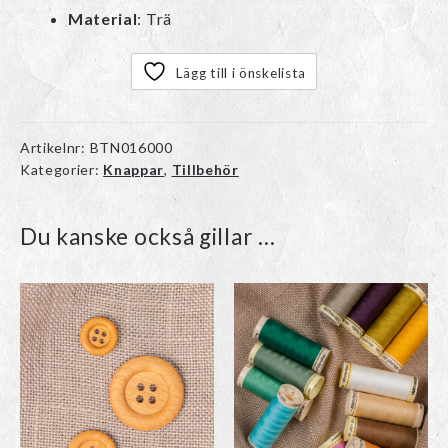
Material
: Trä
Lägg till i önskelista
Artikelnr:
BTN016000
Kategorier:
Knappar
,
Tillbehör
Du kanske också gillar …
Den
här
produkten
har
flera
varianter.
De
olika