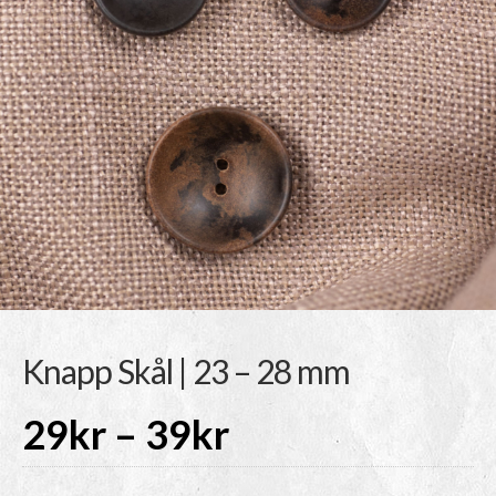
Knapp Skål | 23 – 28 mm
Prisintervall:
29
kr
–
39
kr