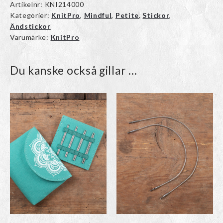
Artikelnr:
KNI214000
Kategorier:
KnitPro
,
Mindful
,
Petite
,
Stickor
,
Ändstickor
Varumärke:
KnitPro
Du kanske också gillar …
Den
Den
här
här
produkten
produkten
har
har
flera
flera
varianter.
varianter.
De
De
olika
olika
alternativen
alternativen
kan
kan
väljas
väljas
på
på