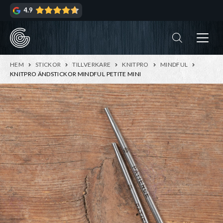
Hoppa
Hoppa
4.9
till
till
navigering
innehåll
ndera
rmeny
ndera
HEM
STICKOR
TILLVERKARE
KNITPRO
MINDFUL
rmeny
KNITPRO ÄNDSTICKOR MINDFUL PETITE MINI
ndera
rmeny
ndera
rmeny