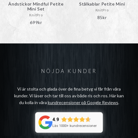
produktsidan
produktsidan
Ändstickor Mindful Petite
Stålkablar Petite Mini
Mini Set
KnitPro
KnitPro
85
kr
699
kr
NÖJDA KUNDER
Vi är stolta och glada över de fina betyg vi får från våra
kunder. Vi läser och tar till oss av både ris och ros. Här kan
du kolla in våra
kundrecensioner på Google Reviews
.
4.9
Läs 1000+ kundrecensioner