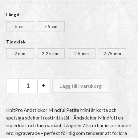
Längd
5 cm
7.5 cm
Tjocklek
2 mm
2.25 mm
2.5 mm
2.75 mm
-
+
Lägg till i varukorg
KnitPro Ändstickor Mindful Petite Mini mängd
KnitPro Ändstickor Mindful Petite Mini är korta och
spetsiga stickor i rostfritt stål – Ändstickor Mindful i en
superkort och tunn variant. Längden 7.5 cm har inspirerande
ord ingraverade – perfekt för dig som tenderar att förlora