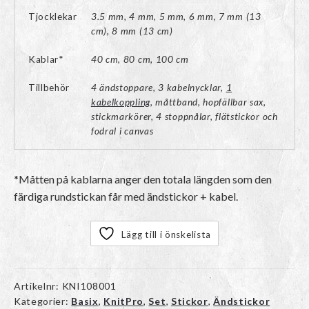
Tjocklekar
3.5 mm, 4 mm, 5 mm, 6 mm, 7 mm (13
cm), 8 mm (13 cm)
Kablar*
40 cm, 80 cm, 100 cm
Tillbehör
4 ändstoppare, 3 kabelnycklar,
1
kabelkoppling
, måttband, hopfällbar sax,
stickmarkörer, 4 stoppnålar, flätstickor och
fodral i canvas
*Måtten på kablarna anger den totala längden som den
färdiga rundstickan får med ändstickor + kabel.
Lägg till i önskelista
Artikelnr:
KNI108001
Kategorier:
Basix
,
KnitPro
,
Set
,
Stickor
,
Ändstickor