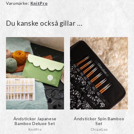
Varumärke:
KnitPro
Du kanske också gillar …
Den
Den
här
här
produkten
produkten
har
har
flera
flera
varianter.
varianter.
De
De
olika
olika
alternativen
alternativen
kan
kan
väljas
väljas
på
på
produktsidan
produktsidan
Ändstickor Japanese
Ändstickor Spin Bamboo
Bamboo Deluxe Set
Set
KnitPro
ChiaoGoo