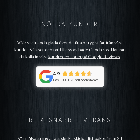
NÖJDA KUNDER
Vi är stolta och glada över de fina betyg vi får från våra
kunder. Vi läser och tar till oss av både ris och ros. Här kan
du kolla in våra
kundrecensioner på Google Reviews
.
4.9
Läs 1000+ kundrecensioner
BLIXTSNABB LEVERANS
Vår målsättning är att skicka skicka ditt paket inom 24