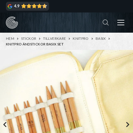
Hoppa
Hoppa
4.9
till
till
navigering
innehåll
ndera
rmeny
ndera
HEM
STICKOR
TILLVERKARE
KNITPRO
BASIX
rmeny
KNITPRO ÄNDSTICKOR BASIX SET
ndera
rmeny
ndera
rmeny