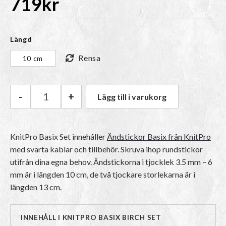
719
kr
Längd
Rensa
10 cm
-
+
Lägg till i varukorg
KnitPro Ändstickor Basix Set mängd
KnitPro Basix Set innehåller
Ändstickor Basix från KnitPro
med svarta kablar och tillbehör. Skruva ihop rundstickor
utifrån dina egna behov. Ändstickorna i tjocklek 3.5 mm – 6
mm är i längden 10 cm, de två tjockare storlekarna är i
längden 13 cm.
INNEHÅLL I KNITPRO BASIX BIRCH SET