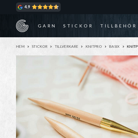
Hoppa
Hoppa
4.9
till
till
navigering
innehåll
GARN
STICKOR
TILLBEHÖR
HEM
STICKOR
TILLVERKARE
KNITPRO
BASIX
KNITP