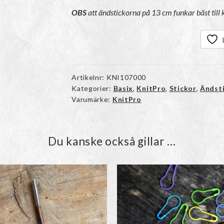
OBS
att ändstickorna på 13 cm funkar bäst till 
Artikelnr:
KNI107000
Kategorier:
Basix
,
KnitPro
,
Stickor
,
Ändst
Varumärke:
KnitPro
Du kanske också gillar …
Den
Den
här
här
produkten
produkte
har
har
flera
flera
varianter.
varianter.