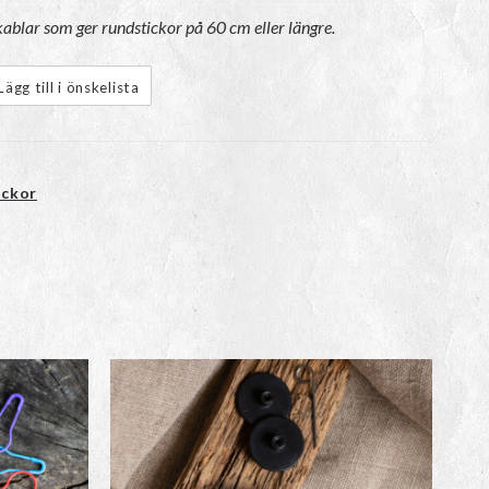
kablar som ger rundstickor på 60 cm eller längre.
Lägg till i önskelista
ickor
Den
här
n
produkten
har
flera
varianter.