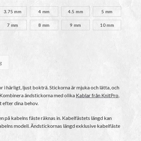
3.75 mm
4 mm
4.5 mm
5 mm
7 mm
8 mm
9 mm
10 mm
g
gd
 i härligt, ljust bokträ. Stickorna är mjuka och lätta, och
n. Kombinera ändstickorna med olika
Kablar från KnitPro
,
t efter dina behov.
en på kabelns fäste räknas in. Kabelfästets längd kan
abelns modell. Ändstickornas längd exklusive kabelfäste