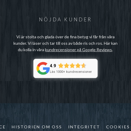
NÖJDA KUNDER
Vi är stolta och glada över de fina betyg vi får från våra
kunder. Vi läser och tar till oss av både ris och ros. Här kan
du kolla in våra
kundrecensioner på Google Reviews
.
4.9
Läs 1000+ kundrecensioner
CE
HISTORIEN OM OSS
INTEGRITET
COOKIES