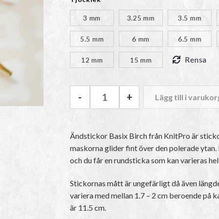
99kr
3 mm
3.25 mm
3.5 mm
5.5 mm
6 mm
6.5 mm
Rensa
12 mm
15 mm
-
+
Lägg till i varukor
KnitPro Ändstickor Basix män
Ändstickor Basix Birch från KnitPro är stickor
maskorna glider fint över den polerade yta
och du får en rundsticka som kan varieras hel
Stickornas mått är ungefärligt då även längd
variera med mellan 1.7 – 2 cm beroende på k
är 11.5 cm.