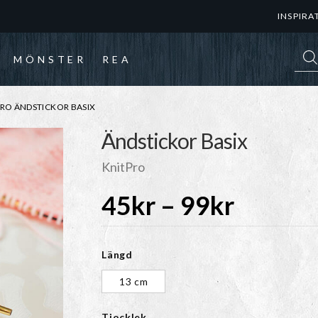
INSPIRA
Prod
MÖNSTER
REA
RO ÄNDSTICKOR BASIX
Ändstickor Basix
KnitPro
Prisinte
45
kr
–
99
kr
45kr
Längd
till
13 cm
Tjocklek