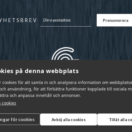
YHETSBREV
kies på denna webbplats
r cookies för att samla in och analysera information om webbplats
ch användning, för att förbättra funktioner kopplade till sociala 
bättra och anpassa innehåll och annonser.
 cookies
ingar för cookies
Avböj alla cookies
Tillåt alla 
r Sverige AB © 2026
|
info@garnr.se
|
031 - 92 