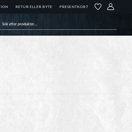
TION
RETUR ELLER BYTE
PRESENTKORT
uktsökning
rvall: