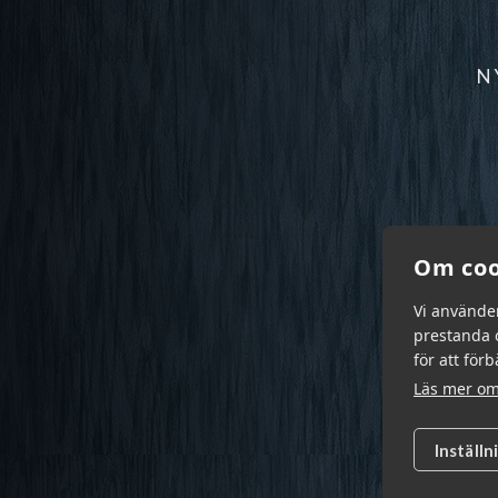
N
Om coo
Vi använde
prestanda o
för att för
Läs mer om
Inställn
Garn