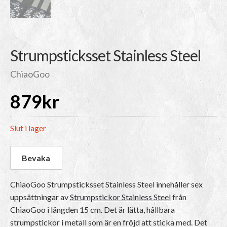
Strumpsticksset Stainless Steel
ChiaoGoo
879
kr
Slut i lager
ChiaoGoo Strumpsticksset Stainless Steel innehåller sex
uppsättningar av
Strumpstickor Stainless Steel
från
ChiaoGoo i längden 15 cm. Det är lätta, hållbara
strumpstickor i metall som är en fröjd att sticka med. Det