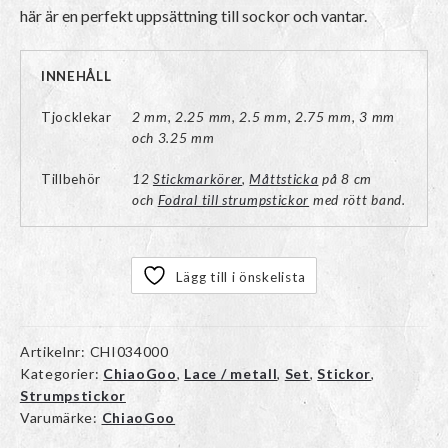
här är en perfekt uppsättning till sockor och vantar.
INNEHÅLL
Tjocklekar
2 mm, 2.25 mm, 2.5 mm, 2.75 mm, 3 mm
och 3.25 mm
Tillbehör
12
Stickmarkörer
,
Måttsticka
på 8 cm
och
Fodral till strumpstickor
med rött band.
Lägg till i önskelista
Artikelnr:
CHI034000
Kategorier:
ChiaoGoo
,
Lace / metall
,
Set
,
Stickor
,
Strumpstickor
Varumärke:
ChiaoGoo