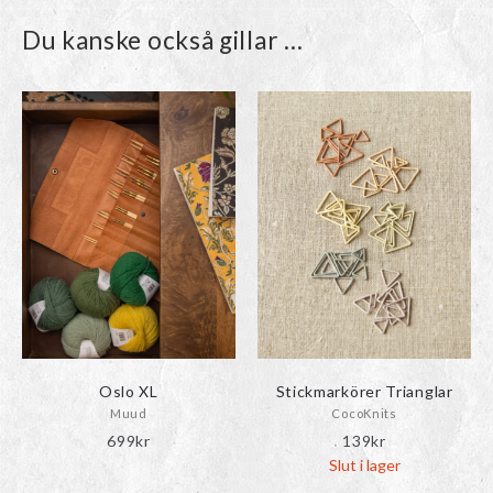
Du kanske också gillar …
Den
här
produkten
har
flera
varianter.
De
olika
alternativen
kan
väljas
på
produktsidan
Oslo XL
Stickmarkörer Trianglar
Muud
CocoKnits
699
kr
139
kr
Slut i lager