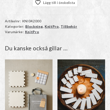
Lägg till i önskelista
Artikelnr:
KNI042000
Kategorier:
Blockning
,
KnitPro
,
Tillbehör
Varumärke:
KnitPro
Du kanske också gillar …
Den
här
produkten
har
flera
varianter.
De
olika
alternativen
kan