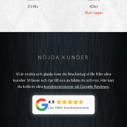
359
kr
43
kr
Slut i lager
NÖJDA KUNDER
Vi är stolta och glada över de fina betyg vi får från våra
kunder. Vi läser och tar till oss av både ris och ros. Här kan
du kolla in våra
kundrecensioner på Google Reviews
.
4.9
Läs 1000+ kundrecensioner