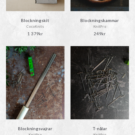
väljas
på
produktsidan
Blockningskit
Blockningskammar
CocoKnits
KnitPro
1 379
kr
249
kr
Blockningsvajrar
T-nålar
KnitPro
KnitPro