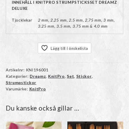
INNEHÅLL I KNITPRO STRUMPSTICKSSET DREAMZ
DELUXE
Tjocklekar
2 mm, 2.25 mm, 2.5 mm, 2.75 mm, 3 mm,
3.25 mm, 3.5 mm, 3.75 mm & 4.0 mm
Lägg till i önskelista
Artikelnr:
KNI196001
Kategorier:
Dreamz
,
KnitPro
,
Set
,
Stickor
,
Strumpstickor
Varumärke:
KnitPro
Du kanske också gillar …
Den
här