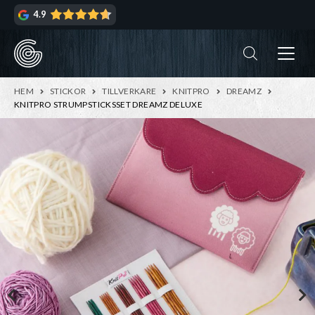
Hoppa
Hoppa
4.9
till
till
navigering
innehåll
ndera
rmeny
ndera
HEM
STICKOR
TILLVERKARE
KNITPRO
DREAMZ
rmeny
KNITPRO STRUMPSTICKSSET DREAMZ DELUXE
ndera
rmeny
ndera
rmeny