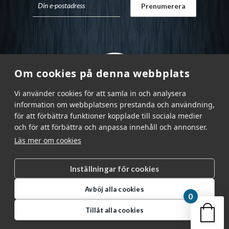
Om cookies på denna webbplats
Vi använder cookies för att samla in och analysera
information om webbplatsens prestanda och användning,
för att förbättra funktioner kopplade till sociala medier
och för att förbättra och anpassa innehåll och annonser.
Läs mer om cookies
Inställningar för cookies
Garnr Sverige AB © 2026
|
Avböj alla cookies
info@garnr.se
|
031 - 92 94 92
0
Din v
Tillåt alla cookies