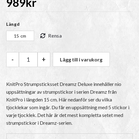
989
kr
Längd
Rensa
15 cm
-
+
Lägg till i varukorg
KnitPro Strumpsticksset Dreamz Deluxe mängd
KnitPro Strumpsticksset Dreamz Deluxe innehåller nio
uppsättningar av strumpstickor i serien Dreamz från
KnitPro i längden 15 cm. Här nedanför ser du vilka
tjocklekar som ingår. Du får en uppsättning med 5 stickor i
varje tjocklek. Det här är det mest kompletta setet med
strumpstickor i Dreamz-serien.