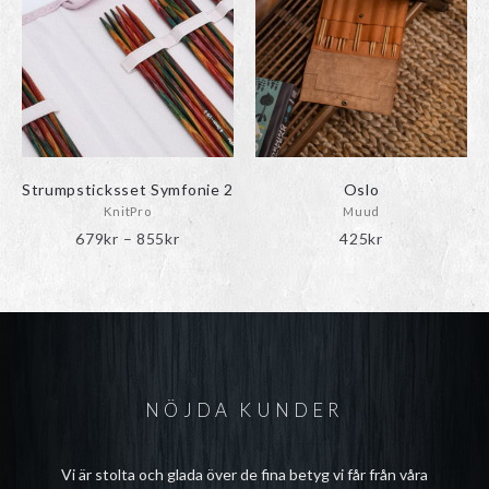
varianter.
varianter.
De
De
olika
olika
alternativen
alternativen
kan
kan
väljas
väljas
på
på
produktsidan
produktsidan
Strumpsticksset Symfonie 2
Oslo
KnitPro
Muud
Prisintervall:
679
kr
–
855
kr
425
kr
679kr
till
855kr
NÖJDA KUNDER
Vi är stolta och glada över de fina betyg vi får från våra