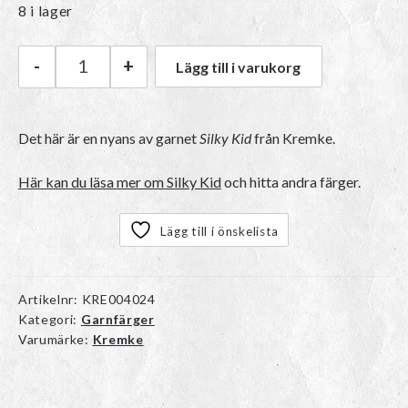
8 i lager
-
+
Lägg till i varukorg
Kremke Silky Kid | 10_106 Cerise mängd
Det här är en nyans av garnet
Silky Kid
från Kremke.
Här kan du läsa mer om Silky Kid
och hitta andra färger.
Lägg till i önskelista
Artikelnr:
KRE004024
Kategori:
Garnfärger
Varumärke:
Kremke