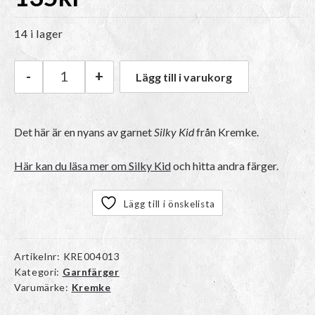
14 i lager
-
+
Lägg till i varukorg
Kremke Silky Kid | 12_120 Körsbär mängd
Det här är en nyans av garnet
Silky Kid
från Kremke.
Här kan du läsa mer om Silky Kid
och hitta andra färger.
Lägg till i önskelista
Artikelnr:
KRE004013
Kategori:
Garnfärger
Varumärke:
Kremke