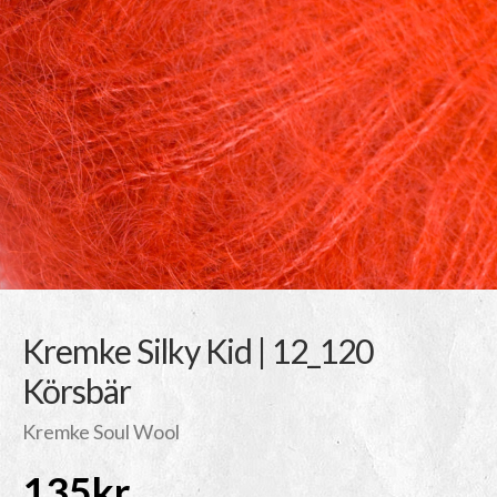
Kremke Silky Kid | 12_120
Körsbär
Kremke Soul Wool
135
kr