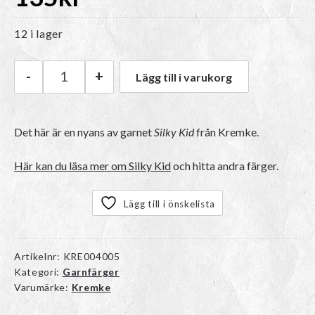
12 i lager
-
+
Lägg till i varukorg
Kremke Silky Kid | 06_064 Ljusgrå mängd
Det här är en nyans av garnet
Silky Kid
från Kremke.
Här kan du läsa mer om Silky Kid
och hitta andra färger.
Lägg till i önskelista
Artikelnr:
KRE004005
Kategori:
Garnfärger
Varumärke:
Kremke