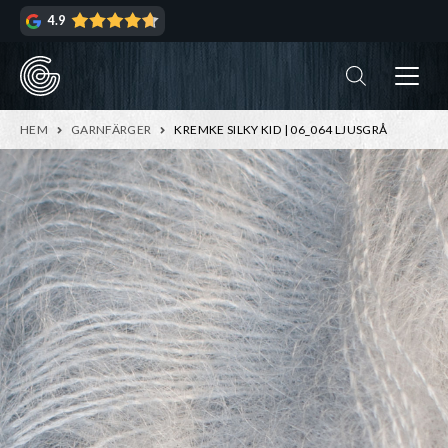
Hoppa
Hoppa
4.9
till
till
navigering
innehåll
ndera
rmeny
ndera
HEM
GARNFÄRGER
KREMKE SILKY KID | 06_064 LJUSGRÅ
rmeny
ndera
rmeny
ndera
rmeny